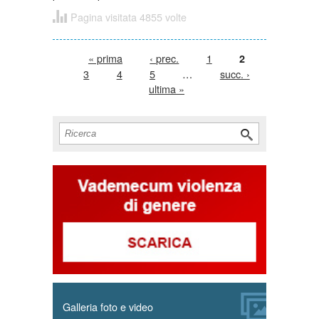
Pagina visitata 4855 volte
Pagine
« prima
‹ prec.
1
2
3
4
5
…
succ. ›
ultima »
Form di ricerca
Cerca
Galleria foto e video