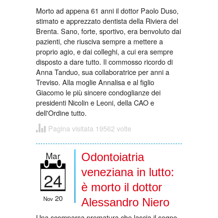
Morto ad appena 61 anni il dottor Paolo Duso,
stimato e apprezzato dentista della Riviera del
Brenta. Sano, forte, sportivo, era benvoluto dai
pazienti, che riusciva sempre a mettere a
proprio agio, e dai colleghi, a cui era sempre
disposto a dare tutto. Il commosso ricordo di
Anna Tanduo, sua collaboratrice per anni a
Treviso. Alla moglie Annalisa e al figlio
Giacomo le più sincere condoglianze dei
presidenti Nicolin e Leoni, della CAO e
dell'Ordine tutto.
Pagina visitata 19562 volte
Mar
Odontoiatria
veneziana in lutto:
24
è morto il dottor
20
Nov
Alessandro Niero
Una scomparsa prematura che lascia il segno