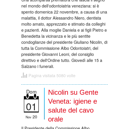
nel mondo dell'odontoiatria veneziana: si è
spento domenica 22 novembre, a causa di una
malattia, il dottor Alessandro Niero, dentista
molto amato, apprezzato e stimato da colleghi
e pazienti. Alla moglie Daniela e ai figli Pietro e
Benedetta la vicinanza e le più sentite
condoglianze del presidente Giuliano Nicolin, di
tutta la Commissione Albo Odontoiatri, del
presidente Giovanni Leoni, del consiglio
direttivo e dell'Ordine tutto. Giovedì alle 15 a
Salzano i funerali.
Pagina visitata 5080 volte
Dom
Nicolin su Gente
Veneta: igiene e
01
salute del cavo
20
Nov
orale
Il Presidente della Commissione Albo