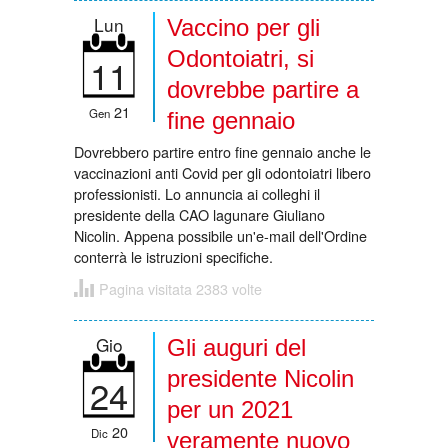
Lun
Vaccino per gli
Odontoiatri, si
11
dovrebbe partire a
21
Gen
fine gennaio
Dovrebbero partire entro fine gennaio anche le
vaccinazioni anti Covid per gli odontoiatri libero
professionisti. Lo annuncia ai colleghi il
presidente della CAO lagunare Giuliano
Nicolin. Appena possibile un'e-mail dell'Ordine
conterrà le istruzioni specifiche.
Pagina visitata 2383 volte
Gio
Gli auguri del
presidente Nicolin
24
per un 2021
20
Dic
veramente nuovo