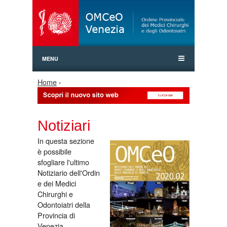
Jump to Navigation
MENU
Home
›
Tu sei qui
Notiziari
In questa sezione
è possibile
sfogliare l'ultimo
Notiziario dell'Ordin
e dei Medici
Chirurghi e
Odontoiatri della
Provincia di
Venezia