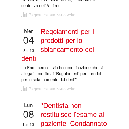
sentenza dell'Antitrust.
Pagina visitata 5463 volte
Mer
Regolamenti per i
04
prodotti per lo
sbiancamento dei
13
Set
denti
La Fnomceo ci invia la comunicazione che si
allega in merito ai "Regolamenti per i prodotti
per lo sbiancamento dei denti".
Pagina visitata 5603 volte
Lun
"Dentista non
08
restituisce l'esame al
paziente_Condannato
13
Lug