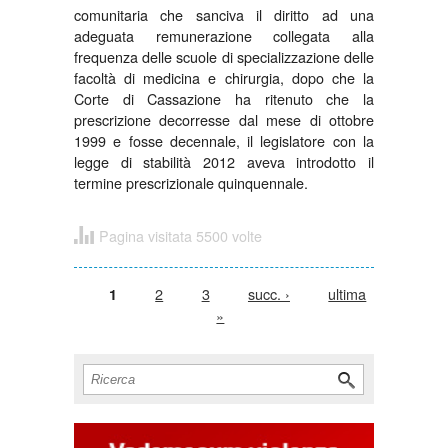
comunitaria che sanciva il diritto ad una
adeguata remunerazione collegata alla
frequenza delle scuole di specializzazione delle
facoltà di medicina e chirurgia, dopo che la
Corte di Cassazione ha ritenuto che la
prescrizione decorresse dal mese di ottobre
1999 e fosse decennale, il legislatore con la
legge di stabilità 2012 aveva introdotto il
termine prescrizionale quinquennale.
Pagina visitata 5500 volte
Pagine
2
3
succ. ›
ultima
1
»
Form di ricerca
Cerca