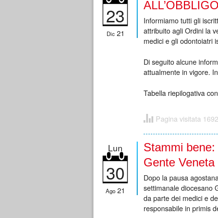
ALL’OBBLIG
23
Informiamo tutti gli iscr
attribuito agli Ordini la 
21
Dic
medici e gli odontoiatri is
Di seguito alcune inform
attualmente in vigore. 
Tabella riepilogativa con
Pagina visitata 1692
Stammi bene: n
Lun
Gente Veneta
30
Dopo la pausa agostana
settimanale diocesano G
21
Ago
da parte dei medici e de
responsabile in primis de