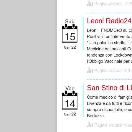
Pagina visitata 1219
Leoni Radio24 
Sab
Leoni - FNOMCeO su crite
15
Positivi in un intervento
"Una polenica sterile, il
22
Gen
Medicine del pazienti Cov
tendenza con Lockdown S
l'Obbligo Vaccinale per
Pagina visitata 1091
San Stino di L
Ven
Come medico di famiglia,
14
Livenza e da tutti è ric
sempre disponibile, e co
22
Gen
Bertuzzo.
Pagina visitata 1066