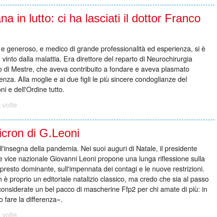
a in lutto: ci ha lasciati il dottor Franco
e generoso, e medico di grande professionalità ed esperienza, si è
, vinto dalla malattia. Era direttore del reparto di Neurochirurgia
lo di Mestre, che aveva contribuito a fondare e aveva plasmato
enza. Alla moglie e ai due figli le più sincere condoglianze del
i e dell'Ordine tutto.
 volte
cron di G.Leoni
ll'insegna della pandemia. Nei suoi auguri di Natale, il presidente
vice nazionale Giovanni Leoni propone una lunga riflessione sulla
presto dominante, sull'impennata dei contagi e le nuove restrizioni.
n è proprio un editoriale natalizio classico, ma credo che sia al passo
i considerate un bel pacco di mascherine Ffp2 per chi amate di più: in
o fare la differenza».
 volte