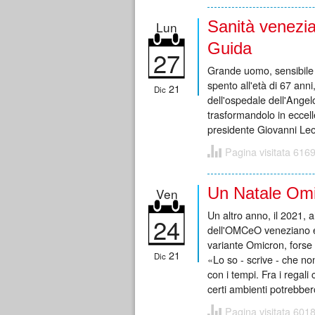
Sanità venezian
Lun
Guida
27
Grande uomo, sensibile 
spento all'età di 67 anni
21
Dic
dell'ospedale dell'Ange
trasformandolo in eccell
presidente Giovanni Leon
Pagina visitata 6169
Un Natale Omi
Ven
Un altro anno, il 2021, a
24
dell'OMCeO veneziano e 
variante Omicron, forse 
21
Dic
«Lo so - scrive - che no
con i tempi. Fra i regal
certi ambienti potrebber
Pagina visitata 6018