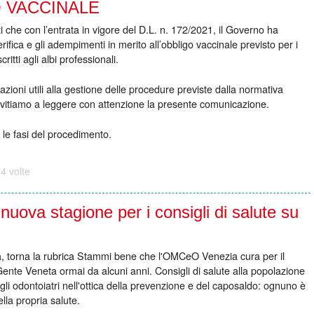
O VACCINALE
itti che con l’entrata in vigore del D.L. n. 172/2021, il Governo ha
verifica e gli adempimenti in merito all’obbligo vaccinale previsto per i
critti agli albi professionali.
azioni utili alla gestione delle procedure previste dalla normativa
Invitiamo a leggere con attenzione la presente comunicazione.
 le fasi del procedimento.
4 volte
uova stagione per i consigli di salute su
, torna la rubrica Stammi bene che l'OMCeO Venezia cura per il
ente Veneta ormai da alcuni anni. Consigli di salute alla popolazione
gli odontoiatri nell'ottica della prevenzione e del caposaldo: ognuno è
lla propria salute.