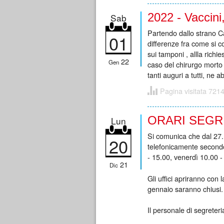
2022 - Vaccini
Sab
Partendo dallo strano C
01
differenze fra come si c
sui tamponi , allla richi
22
Gen
caso del chirurgo morto 
tanti auguri a tutti, ne
Pagina visitata 7214
ORARI SEGRE
Lun
Si comunica che dal 27.12
20
telefonicamente secondo
- 15.00, venerdì 10.00 -
21
Dic
Gli uffici apriranno con
gennaio saranno chiusi.
Il personale di segrete