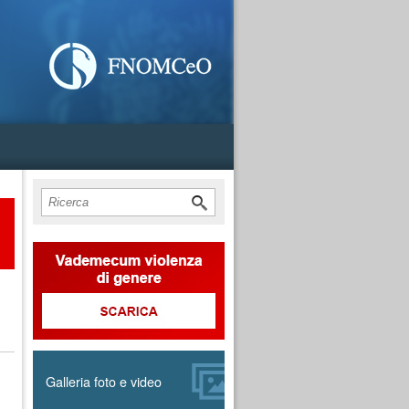
Form di ricerca
Cerca
Galleria foto e video