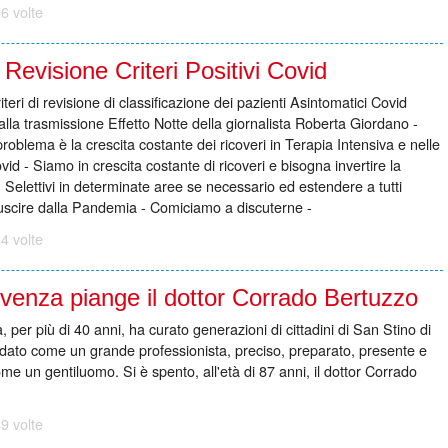
6 volte
Revisione Criteri Positivi Covid
ri di revisione di classificazione dei pazienti Asintomatici Covid
 alla trasmissione Effetto Notte della giornalista Roberta Giordano -
 problema è la crescita costante dei ricoveri in Terapia Intensiva e nelle
id - Siamo in crescita costante di ricoveri e bisogna invertire la
elettivi in determinate aree se necessario ed estendere a tutti
 uscire dalla Pandemia - Comiciamo a discuterne -
4 volte
ivenza piange il dottor Corrado Bertuzzo
 per più di 40 anni, ha curato generazioni di cittadini di San Stino di
ordato come un grande professionista, preciso, preparato, presente e
me un gentiluomo. Si è spento, all'età di 87 anni, il dottor Corrado
9 volte