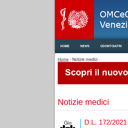
HOME
NEWS
ODONTOIATRI
Tu sei qui
Home
› Notizie medici ›
Notizie medici
D.L. 172/20
Gio