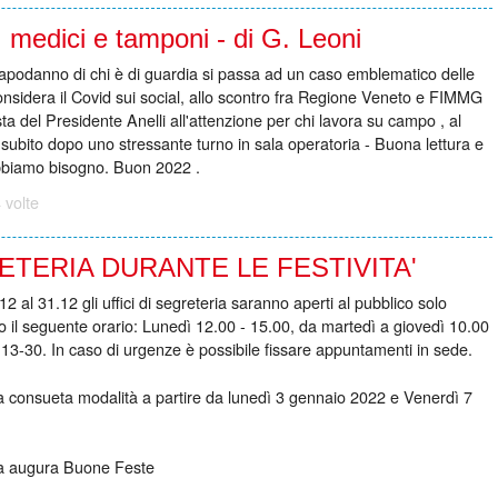
, medici e tamponi - di G. Leoni
apodanno di chi è di guardia si passa ad un caso emblematico delle
onsidera il Covid sui social, allo scontro fra Regione Veneto e FIMMG
esta del Presidente Anelli all'attenzione per chi lavora su campo , al
subito dopo uno stressante turno in sala operatoria - Buona lettura e
 abbiamo bisogno. Buon 2022 .
 volte
TERIA DURANTE LE FESTIVITA'
 al 31.12 gli uffici di segreteria saranno aperti al pubblico solo
 il seguente orario: Lunedì 12.00 - 15.00, da martedì a giovedì 10.00
 13-30. In caso di urgenze è possibile fissare appuntamenti in sede.
 la consueta modalità a partire da lunedì 3 gennaio 2022 e Venerdì 7
ria augura Buone Feste