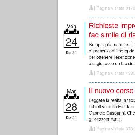
Pagina visitata 3178
Richieste impr
Ven
fac simile di r
24
Sempre più numerosi i me
di prescrizioni impropri
21
Dic
per ottenere l'esenzione
disagio, ecco un fac simi
Pagina visitata 4335
Il nuovo corso
Mar
Leggere la realtà, anticip
28
l'obiettivo della Fondaz
Gabriele Gasparini. Che 
21
Dic
gli orizzonti futuri.
Pagina visitata 3731