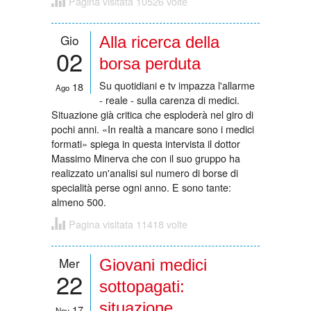
Pagina visitata 10526 volte
Gio
Alla ricerca della
02
borsa perduta
Su quotidiani e tv impazza l'allarme
18
Ago
- reale - sulla carenza di medici.
Situazione già critica che esploderà nel giro di
pochi anni. «In realtà a mancare sono i medici
formati» spiega in questa intervista il dottor
Massimo Minerva che con il suo gruppo ha
realizzato un'analisi sul numero di borse di
specialità perse ogni anno. E sono tante:
almeno 500.
Pagina visitata 11418 volte
Mer
Giovani medici
22
sottopagati:
situazione
17
Nov