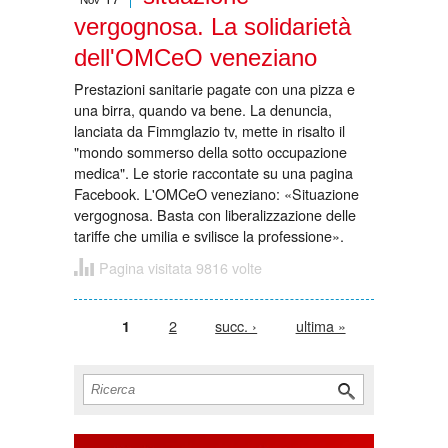
vergognosa. La solidarietà
dell'OMCeO veneziano
Prestazioni sanitarie pagate con una pizza e
una birra, quando va bene. La denuncia,
lanciata da Fimmglazio tv, mette in risalto il
"mondo sommerso della sotto occupazione
medica". Le storie raccontate su una pagina
Facebook. L'OMCeO veneziano: «Situazione
vergognosa. Basta con liberalizzazione delle
tariffe che umilia e svilisce la professione».
Pagina visitata 9816 volte
Pagine
2
succ. ›
ultima »
1
Form di ricerca
Cerca