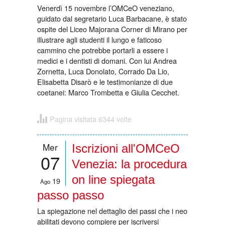
Venerdì 15 novembre l’OMCeO veneziano,
guidato dal segretario Luca Barbacane, è stato
ospite del Liceo Majorana Corner di Mirano per
illustrare agli studenti il lungo e faticoso
cammino che potrebbe portarli a essere i
medici e i dentisti di domani. Con lui Andrea
Zornetta, Luca Donolato, Corrado Da Lio,
Elisabetta Disarò e le testimonianze di due
coetanei: Marco Trombetta e Giulia Cecchet.
Pagina visitata 6344 volte
Mer
Iscrizioni all'OMCeO
07
Venezia: la procedura
on line spiegata
19
Ago
passo passo
La spiegazione nel dettaglio dei passi che i neo
abilitati devono compiere per iscriversi