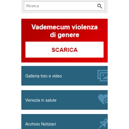
Cerca
Form di ricerca
Galleria foto e video
Venezia in salute
Archivio Notiziari