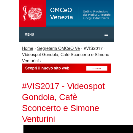
Jump to Navigation
MENU
Home
›
Segreteria OMCeO Ve
› #VIS2017 -
Tu sei qui
Videospot Gondola, Cafè Sconcerto e Simone
Venturini ›
#VIS2017 - Videospot
Gondola, Cafè
Sconcerto e Simone
Venturini