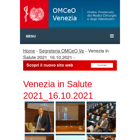
Jump to Navigation
MENU
Home
›
Segreteria OMCeO Ve
› Venezia in
Tu sei qui
Salute 2021_16.10.2021 ›
Venezia in Salute
2021_16.10.2021