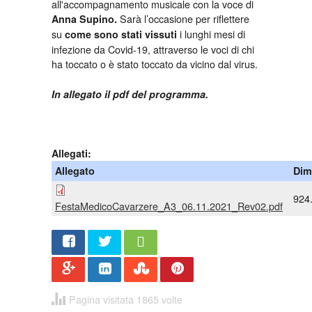
all'accompagnamento musicale con la voce di
Sarà l’occasione per riflettere
Anna Supino.
su
i lunghi mesi di
come sono stati vissuti
infezione da Covid-19, attraverso le voci di chi
ha toccato o è stato toccato da vicino dal virus.
In allegato il pdf del programma.
Allegati:
Allegato
Dim
924
FestaMedicoCavarzere_A3_06.11.2021_Rev02.pdf
Share
Twee
t
Pagina visitata 1865 volte