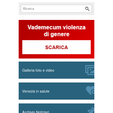
Cerca
Form di ricerca
Galleria foto e video
Venezia in salute
Archivio Notiziari