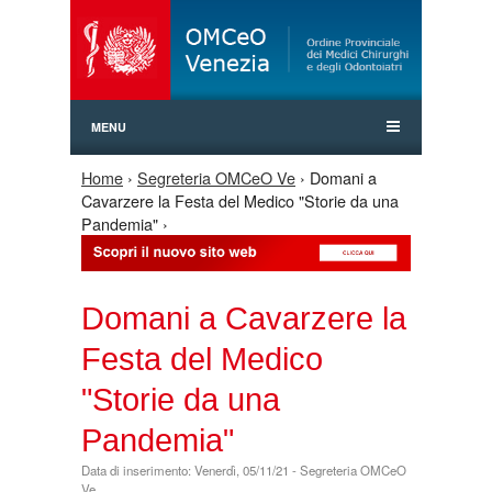
Jump to Navigation
MENU
Home
›
Segreteria OMCeO Ve
› Domani a
Tu sei qui
Cavarzere la Festa del Medico "Storie da una
Pandemia" ›
Domani a Cavarzere la
Festa del Medico
"Storie da una
Pandemia"
Data di inserimento: Venerdì, 05/11/21 - Segreteria OMCeO
Ve