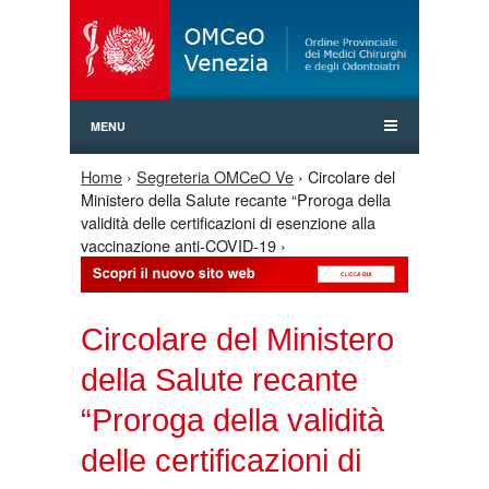
Jump to Navigation
MENU
Home
›
Segreteria OMCeO Ve
› Circolare del
Tu sei qui
Ministero della Salute recante “Proroga della
validità delle certificazioni di esenzione alla
vaccinazione anti-COVID-19 ›
Circolare del Ministero
della Salute recante
“Proroga della validità
delle certificazioni di