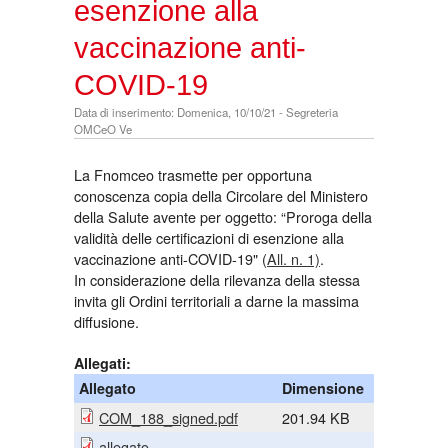
esenzione alla
vaccinazione anti-
COVID-19
Data di inserimento: Domenica, 10/10/21 - Segreteria
OMCeO Ve
La Fnomceo trasmette per opportuna
conoscenza copia della Circolare del Ministero
della Salute avente per oggetto: “Proroga della
validità delle certificazioni di esenzione alla
vaccinazione anti-COVID-19" (
All. n. 1)
.
In considerazione della rilevanza della stessa
invita gli Ordini territoriali a darne la massima
diffusione.
Allegati:
Allegato
Dimensione
COM_188_signed.pdf
201.94 KB
allegato