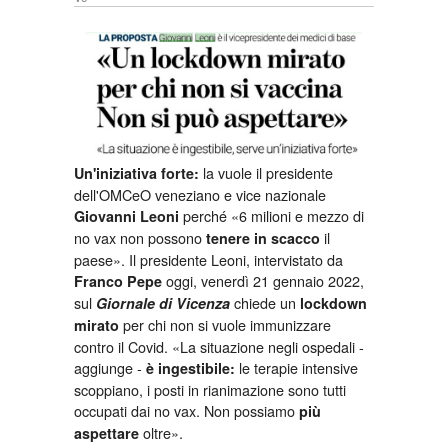
la vuole il presidente
Un'iniziativa forte:
dell'OMCeO veneziano e vice nazionale
perché «6 milioni e mezzo di
Giovanni Leoni
no vax non possono
il
tenere in scacco
paese». Il presidente Leoni, intervistato da
oggi, venerdì 21 gennaio 2022,
Franco Pepe
sul
chiede un
Giornale di Vicenza
lockdown
per chi non si vuole immunizzare
mirato
contro il Covid. «La situazione negli ospedali -
aggiunge -
le terapie intensive
è ingestibile:
scoppiano, i posti in rianimazione sono tutti
occupati dai no vax. Non possiamo
più
oltre».
aspettare