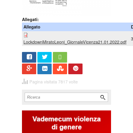
Allegati:
Allegato
LockdownMiratoLeoni_GiornaleVicenza21.01.2022.pdf
Share
Twee
t
Pagina visitata 7817 volte
Cerca
Form di ricerca