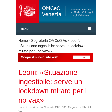
Jump to Navigation
MENU
Home
›
Segreteria OMCeO Ve
› Leoni:
Tu sei qui
«Situazione ingestibile: serve un lockdown
mirato per i no vax» ›
Leoni: «Situazione
ingestibile: serve un
lockdown mirato per i
no vax»
Data di inserimento: Venerdì, 21/01/22 - Segreteria OMCeO
Ve