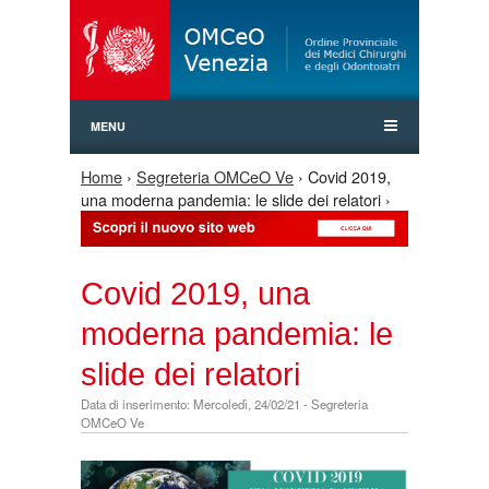
Jump to Navigation
MENU
Home
›
Segreteria OMCeO Ve
› Covid 2019,
Tu sei qui
una moderna pandemia: le slide dei relatori ›
Covid 2019, una
moderna pandemia: le
slide dei relatori
Data di inserimento: Mercoledì, 24/02/21 - Segreteria
OMCeO Ve