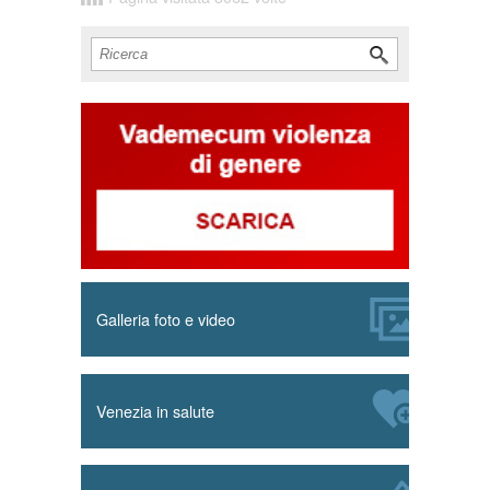
Cerca
Form di ricerca
Galleria foto e video
Venezia in salute