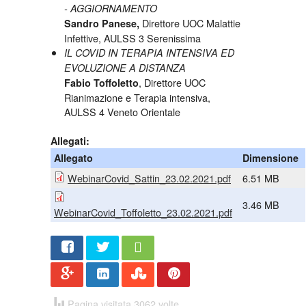
- AGGIORNAMENTO
Direttore UOC Malattie
Sandro Panese,
Infettive, AULSS 3 Serenissima
IL COVID IN TERAPIA INTENSIVA ED
EVOLUZIONE A DISTANZA
, Direttore UOC
Fabio Toffoletto
Rianimazione e Terapia intensiva,
AULSS 4 Veneto Orientale
Allegati:
Allegato
Dimensione
WebinarCovid_Sattin_23.02.2021.pdf
6.51 MB
3.46 MB
WebinarCovid_Toffoletto_23.02.2021.pdf
Share
Twee
t
Pagina visitata 3062 volte