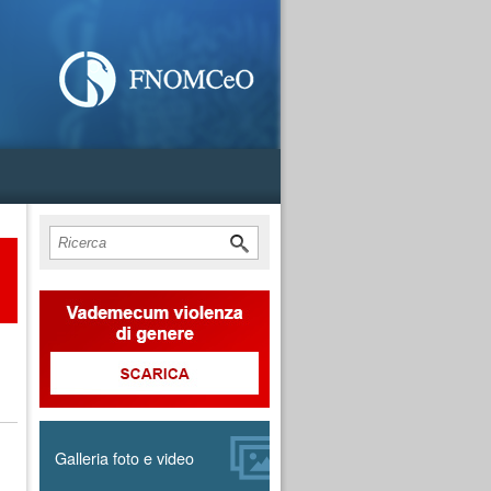
Form di ricerca
Cerca
Galleria foto e video