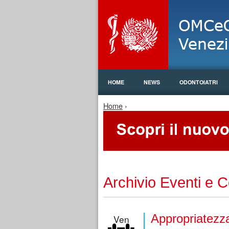
HOME
NEWS
ODONTOIATRI
Tu sei qui
Home
›
Archivio Eventi e 
Appropriatezza
Ven