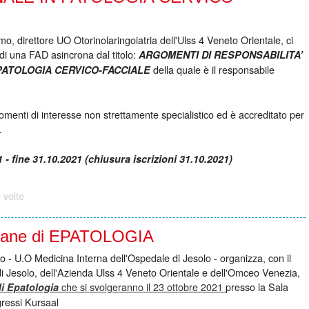
mo, direttore UO Otorinolaringoiatria dell'Ulss 4 Veneto Orientale, ci
di una FAD asincrona dal titolo:
ARGOMENTI DI RESPONSABILITA’
della quale è il responsabile
PATOLOGIA CERVICO-FACCIALE
gomenti di interesse non strettamente specialistico ed è accreditato per
.
 - fine 31.10.2021 (chiusura iscrizioni 31.10.2021)
 volte
olane di EPATOLOGIA
 - U.O Medicina Interna dell'Ospedale di Jesolo - organizza, con il
i Jesolo, dell'Azienda Ulss 4 Veneto Orientale e dell'Omceo Venezia,
che si svolgeranno il
23 ottobre 2021
presso la Sala
di Epatologia
ressi Kursaal