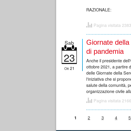
RAZIONALE:
Pagina visitata 2383
Giornate della
Sab
di pandemia
23
Anche il presidente del
ottobre 2021, a partire
21
Ott
delle Giornate della Ser
l'iniziativa che si propo
salute della comunità, p
organizzazione civile all
Pagina visitata 2166
Pagine
2
3
4
5
1