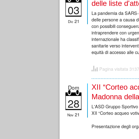
delle liste d'at
03
La pandemia da SARS-CoV
delle persone a causa d
21
Dic
con possibili conseguenze
intraprendere con urgenza
internazionale ha class
sanitarie verso interventi
equità di accesso alle c
Pagina visitata 3137
XII “Corteo ac
Dom
Madonna della
28
L'ASD Gruppo Sportivo Ar
XII “Corteo acqueo voti
21
Nov
Presentazione degli orga