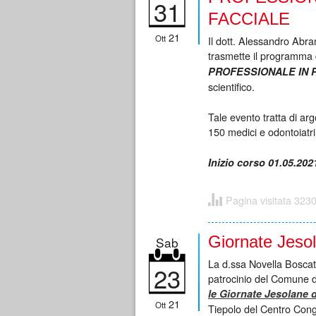
31
FACCIALE
21
Ott
Il dott. Alessandro Abra
trasmette il programma 
PROFESSIONALE IN 
scientifico.
Tale evento tratta di ar
150 medici e odontoiatri
Inizio corso 01.05.2021
Pagina visitata 3230
Giornate Jes
Sab
La d.ssa Novella Boscato
23
patrocinio del Comune d
le Giornate Jesolane 
21
Ott
Tiepolo del Centro Cong