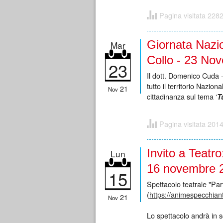
Pagina visitata 2282
Giornata Nazio
Mar
Collo - 23 No
23
Il dott. Domenico Cuda
tutto il territorio Nazio
21
Nov
cittadinanza sul tema ‘
T
Pagina visitata 2014
Invito a Teatro
Lun
16 novembre 
15
Spettacolo teatrale "Pa
(
https://animespecchian
21
Nov
Lo spettacolo andrà in s