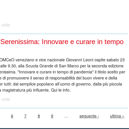
 volte
 Serenissima: Innovare e curare in tempo
l'OMCeO veneziano e vice nazionale Giovanni Leoni ospite sabato 23
 dalle 9.30, alla Scuola Grande di San Marco per la seconda edizione
enissima. "Innovare e curare in tempo di pandemia" il titolo scelto per
ne di promuovere il senso di responsabilità del buon vivere e della
er tutti: dal semplice popolano all’uomo di governo, dalla più piccola
a magistratura più influente. Qui le info.
 volte
6
7
8
9
…
seguente ›
ultima »