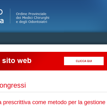
Jump to Navigation
Congressi
 prescrittiva come metodo per la gestione