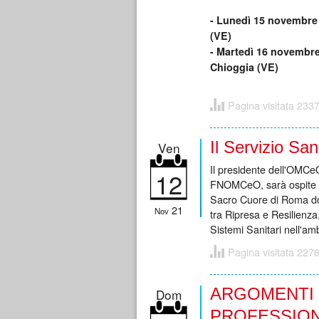
- Lunedì 15 novembre 
(VE)
- Martedì 16 novembre
Chioggia (VE)
Pagina visitata 2337
Il Servizio Sa
Ven
Il presidente dell'OMCe
12
FNOMCeO, sarà ospite ve
Sacro Cuore di Roma dove
21
Nov
tra Ripresa e Resilienz
Sistemi Sanitari nell'am
Pagina visitata 2276
ARGOMENTI 
Dom
PROFESSION