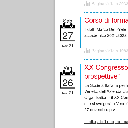
Pagina visitata 2033
Corso di for
Sab
Il dott. Marco Del Prete
27
accademico 2021/2022
21
Nov
Pagina visitata 1983
XX Congresso 
Ven
prospettive"
26
La Società Italiana per l
Veneto, dell'Azienda Ul
21
Nov
Organisation - il XX Con
che si svolgerà a Venezi
27 novembre p.v.
In allegato il programma