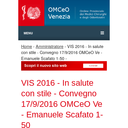
Jump to Navigation
MENU
Home
›
Amministratore
› VIS 2016 - In salute
Tu sei qui
con stile - Convegno 17/9/2016 OMCeO Ve -
Emanuele Scafato 1-50 ›
VIS 2016 - In salute
con stile - Convegno
17/9/2016 OMCeO Ve
- Emanuele Scafato 1-
50