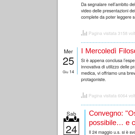
Da segnalare nell’ambito dell
video delle presentazioni dei 
complete da poter leggere se
Pagina visitata 3158 vol
I Mercoledì Filoso
Mer
25
Si è appena conclusa l’esper
innovativa di utilizzo delle 
14
Giu
medica, vi offriamo una breve
protagoniste.
Pagina visitata 6064 vol
Convegno: "Os
Sab
possibile… e ci
24
Il 24 maggio u.s. si è 