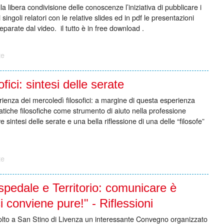
a libera condivisione delle conoscenze l’iniziativa di pubblicare i
singoli relatori con le relative slides ed in pdf le presentazioni
parate dal video. il tutto è in free download .
te
fici: sintesi delle serate
ienza dei mercoledì filosofici: a margine di questa esperienza
pratiche filosofiche come strumento di aiuto nella professione
 sintesi delle serate e una bella riflessione di una delle “filosofe”
te
pedale e Territorio: comunicare è
 conviene pure!" - Riflessioni
svolto a San Stino di Livenza un interessante Convegno organizzato