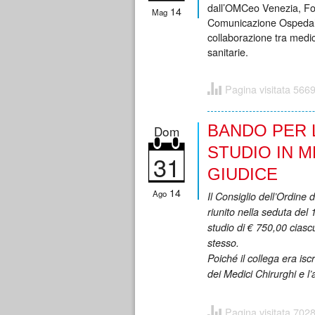
dall’OMCeo Venezia, Fo
14
Mag
Comunicazione Ospedale 
collaborazione tra medic
sanitarie.
Pagina visitata 5669
BANDO PER 
Dom
STUDIO IN M
31
GIUDICE
14
Ago
Il Consiglio dell’Ordine 
riunito nella seduta del 
studio di € 750,00 ciasc
stesso.
Poiché il collega era iscr
dei Medici Chirurghi e l’al
Pagina visitata 7028