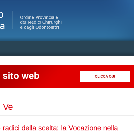
Jump to Navigation
 Ve
radici della scelta: la Vocazione nella