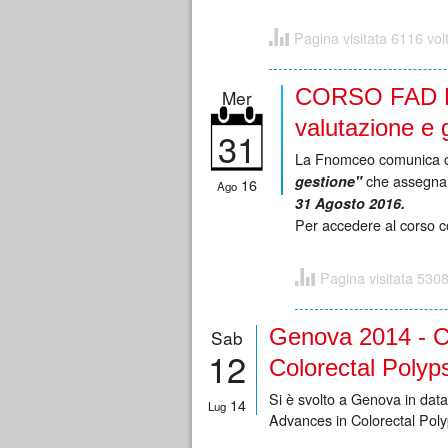
Pagina visitata 6116 vol
CORSO FAD FN
Mer
valutazione e 
31
La Fnomceo comunica ch
che assegn
gestione"
16
Ago
31 Agosto 2016.
Per accedere al corso co
Pagina visitata 5308
Genova 2014 - C
Sab
12
Colorectal Polyps
Si è svolto a Genova in da
14
Lug
Advances in Colorectal Poly