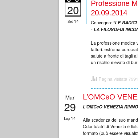
Professione Me
20
20.09.2014
14
Set
Convegno: “
LE RADIC
- LA FILOSOFIA INCO
La professione medica vi
fattori: estrema burocra
salute a fronte di tagli 
un rischio elevato di bur
Pagina visitata 7991
L’OMCeO VENEZ
Mar
29
L’OMCeO VENEZIA RINNOV
14
Lug
Alla scadenza del suo mandat
Odontoiatri di Venezia è liet
formato (può essere visualiz