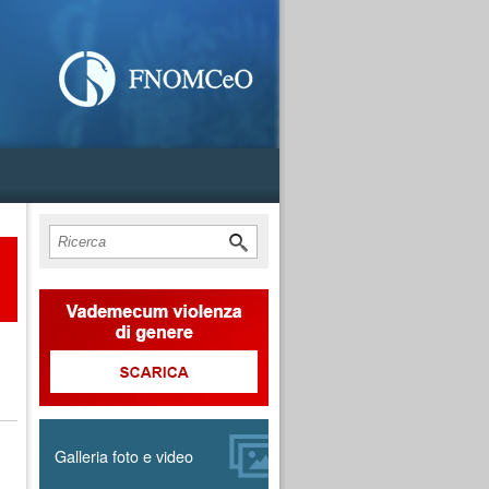
Form di ricerca
Cerca
Galleria foto e video