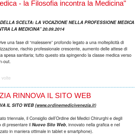
dica - la Filosofia incontra la Medicina"
I DELLA SCELTA: LA VOCAZIONE NELLA PROFESSIONE MEDICA
NTRA LA MEDICINA” 20.09.2014
ve una fase di “malessere” profondo legato a una molteplicità di
tizzazione, rischio professionale crescente, aumento delle attese di
alla spesa sanitaria; tutto questo sta spingendo la classe medica verso
n-out.
 volte
IA RINNOVA IL SITO WEB
A IL SITO WEB (
www.ordinemedicivenezia.it)
o triennale, il Consiglio dell’Ordine dei Medici Chirurghi e degli
o di presentare il
, innovato nella grafica e nel
Nuovo Sito Web
zato in maniera ottimale in tablet e smartphone).