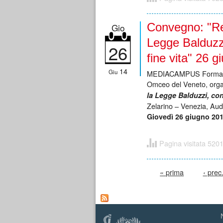
Convegno: "Re
Gio
Legge Balduzzi,
26
fine vita" 26 
14
Giu
MEDIACAMPUS Formazione
Omceo del Veneto, organi
la Legge Balduzzi, c
Zelarino – Venezia, Aud
Giovedì 26 giugno 20
Pagina visitata 5201
Pagine
« prima
‹ prec