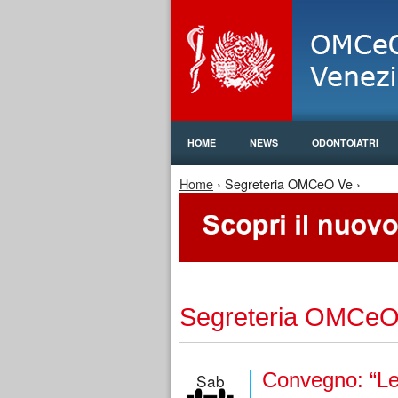
HOME
NEWS
ODONTOIATRI
Tu sei qui
Home
› Segreteria OMCeO Ve ›
Segreteria OMCeO
Convegno: “Le 
Sab