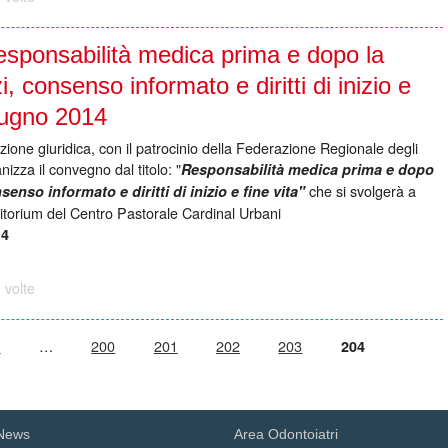
sponsabilità medica prima e dopo la
 consenso informato e diritti di inizio e
giugno 2014
 giuridica, con il patrocinio della Federazione Regionale degli
zza il convegno dal titolo: "
Responsabilità medica prima e dopo
che si svolgerà a
onsenso informato e
diritti di inizio e fine vita"
itorium del Centro Pastorale Cardinal Urbani
14
 volte
.
…
200
201
202
203
204
News
Area Odontoiatri