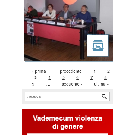
Pagine
« prima
‹ precedente
1
2
4
5
6
7
8
3
9
…
seguente ›
ultima »
Form di ricerca
Cerca