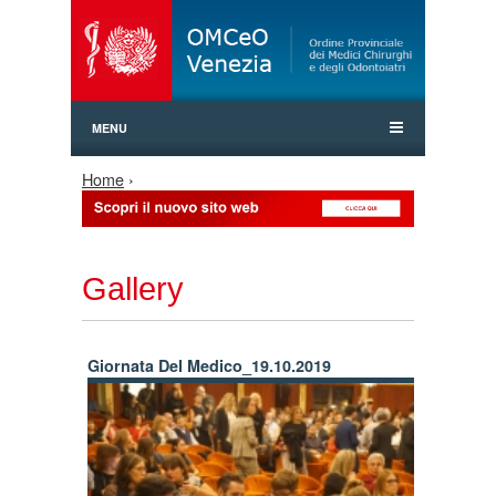
Jump to Navigation
MENU
Tu sei qui
Home
›
Gallery
Giornata Del Medico_19.10.2019